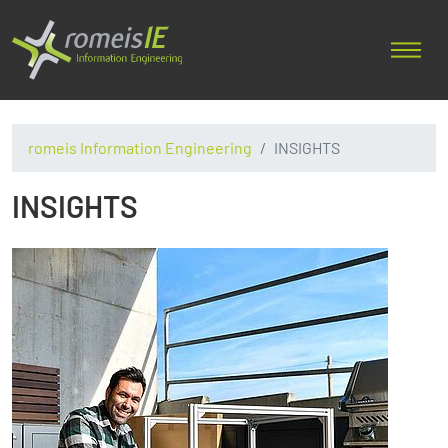
romeis Information Engineering
INSIGHTS
INSIGHTS