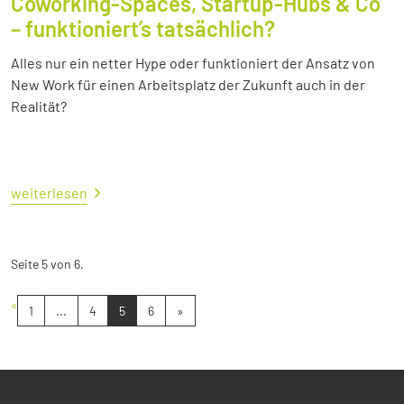
Coworking-Spaces, Startup-Hubs & Co
– funktioniert’s tatsächlich?
Alles nur ein netter Hype oder funktioniert der Ansatz von
New Work für einen Arbeitsplatz der Zukunft auch in der
Realität?
weiterlesen
Seite 5 von 6.
«
1
...
4
5
6
»