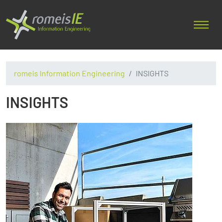
romeis Information Engineering
INSIGHTS
INSIGHTS