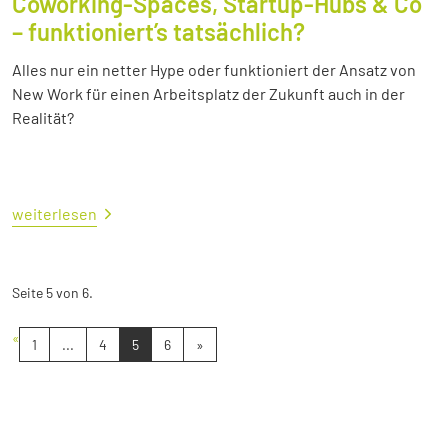
Coworking-Spaces, Startup-Hubs & Co
– funktioniert’s tatsächlich?
Alles nur ein netter Hype oder funktioniert der Ansatz von
New Work für einen Arbeitsplatz der Zukunft auch in der
Realität?
weiterlesen
Seite 5 von 6.
«
1
...
4
5
6
»