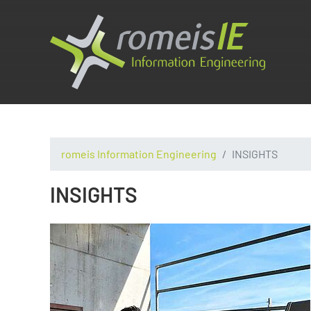
romeis Information Engineering
INSIGHTS
INSIGHTS