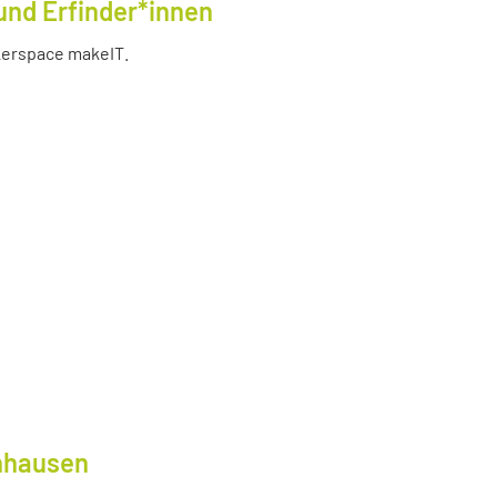
und Erfinder*innen
akerspace makeIT.
lnhausen