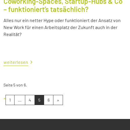
Coworking-Spaces, Startup-Hubs & Co
– funktioniert’s tatsächlich?
Alles nur ein netter Hype oder funktioniert der Ansatz von
New Work für einen Arbeitsplatz der Zukunft auch in der
Realität?
weiterlesen
Seite 5 von 6.
«
1
...
4
5
6
»