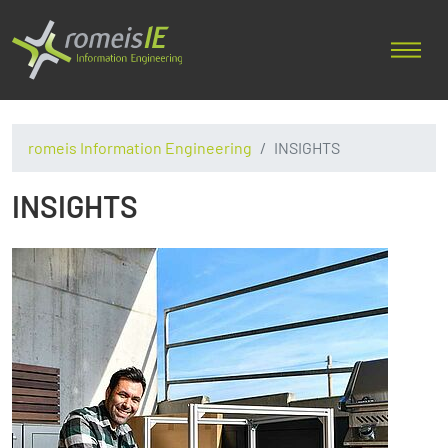
romeis Information Engineering
INSIGHTS
INSIGHTS