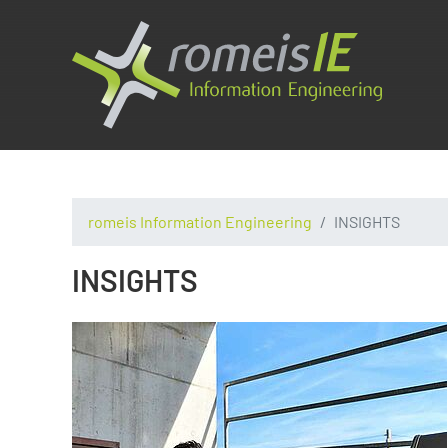
romeis Information Engineering
INSIGHTS
INSIGHTS