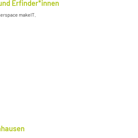
und Erfinder*innen
akerspace makeIT.
lnhausen