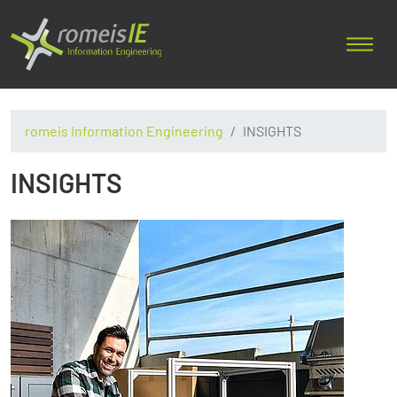
romeis Information Engineering
INSIGHTS
INSIGHTS