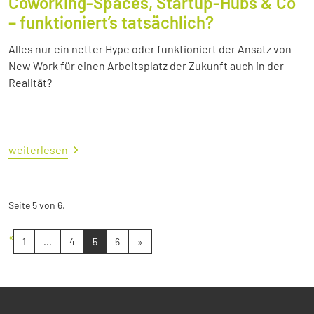
Coworking-Spaces, Startup-Hubs & Co
– funktioniert’s tatsächlich?
Alles nur ein netter Hype oder funktioniert der Ansatz von
New Work für einen Arbeitsplatz der Zukunft auch in der
Realität?
weiterlesen
Seite 5 von 6.
«
1
...
4
5
6
»