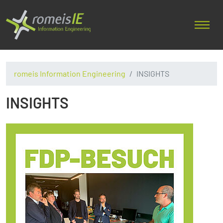
romeis Information Engineering
INSIGHTS
INSIGHTS