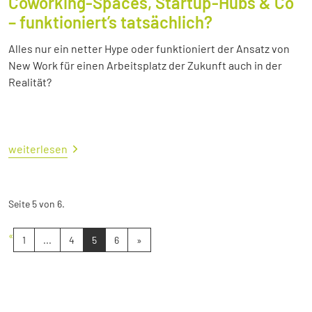
Coworking-Spaces, Startup-Hubs & Co
– funktioniert’s tatsächlich?
Alles nur ein netter Hype oder funktioniert der Ansatz von
New Work für einen Arbeitsplatz der Zukunft auch in der
Realität?
weiterlesen
Seite 5 von 6.
«
1
...
4
5
6
»