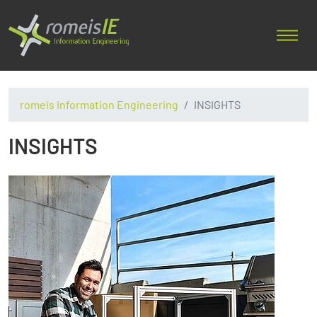
romeis Information Engineering
INSIGHTS
INSIGHTS