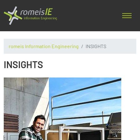
romeis Information Engineering
INSIGHTS
INSIGHTS