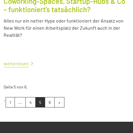
Coworking-Spaces, Startup-Hubs & Co
– funktioniert’s tatsächlich?
Alles nur ein netter Hype oder funktioniert der Ansatz von
New Work für einen Arbeitsplatz der Zukunft auch in der
Realität?
weiterlesen
Seite 5 von 6.
«
1
...
4
5
6
»