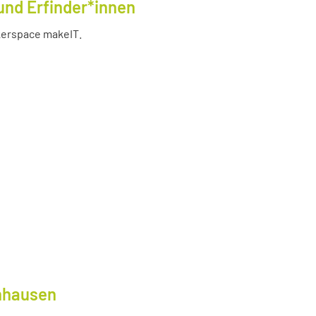
und Erfinder*innen
akerspace makeIT.
lnhausen