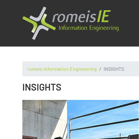
romeis Information Engineering
INSIGHTS
INSIGHTS