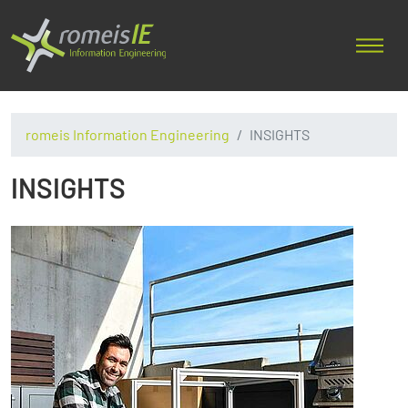
romeis Information Engineering
INSIGHTS
INSIGHTS