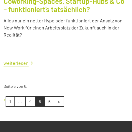
Coworking-Spaces, Startup-Hubs & Co
– funktioniert’s tatsächlich?
Alles nur ein netter Hype oder funktioniert der Ansatz von
New Work für einen Arbeitsplatz der Zukunft auch in der
Realität?
weiterlesen
Seite 5 von 6.
«
1
...
4
5
6
»