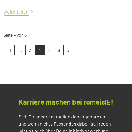
weiterlesen
Seite 4 von 6.
«
1
...
3
4
5
6
»
Karriere machen bei romeisIE!
Sieh Dir unsere aktuellen Jobangebote an –
und wenn nichts Passendes dabei ist, freuen
wir uns auch über Deine Initiativbewerbung.