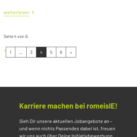
weiterlesen
Seite 4 von 6.
«
1
...
3
4
5
6
»
Karriere machen bei romeisIE!
Sieh Dir unsere aktuellen Jobangebote an –
und wenn nichts Passendes dabei ist, freuen
wir uns auch über Deine Initiativbewerbung.