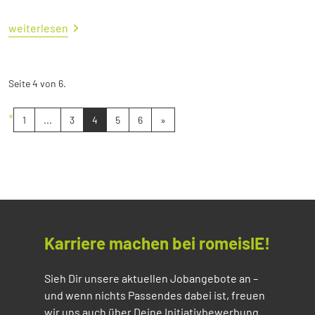
weiterlesen
Seite 4 von 6.
«
1
...
3
4
5
6
»
Karriere machen bei romeisIE!
Sieh Dir unsere aktuellen Jobangebote an –
und wenn nichts Passendes dabei ist, freuen
wir uns auch über Deine Initiativbewerbung.