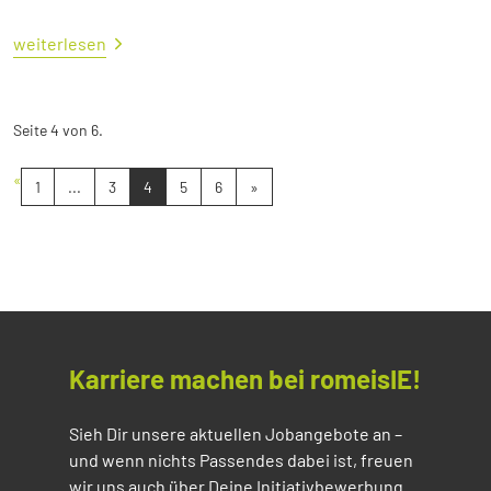
weiterlesen
Seite 4 von 6.
«
1
...
3
4
5
6
»
Karriere machen bei romeisIE!
Sieh Dir unsere aktuellen Jobangebote an –
und wenn nichts Passendes dabei ist, freuen
wir uns auch über Deine Initiativbewerbung.