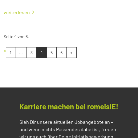
weiterlesen
Seite 4 von 6.
«
1
...
3
4
5
6
»
Karriere machen bei romeisIE!
Sieh Dir unsere aktuellen Jobangebote an –
und wenn nichts Passendes dabei ist, freuen
wir uns auch über Deine Initiativbewerbung.