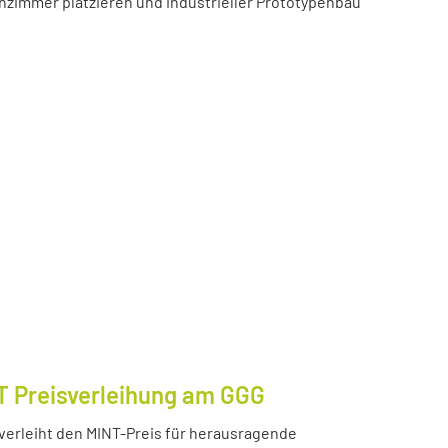
zimmer platzieren und industrieller Prototypenbau
T Preisverleihung am GGG
erleiht den MINT-Preis für herausragende