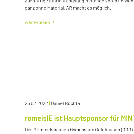
Zukünftige Einrichtungsgegenstände vorab im Wohn
ganz ohne Material. AR macht es möglich.
weiterlesen
23.02.2022
|
Daniel Buchta
romeisIE ist Hauptsponsor für MIN
Das Grimmelshausen Gymnasium Gelnhausen (GGG) v