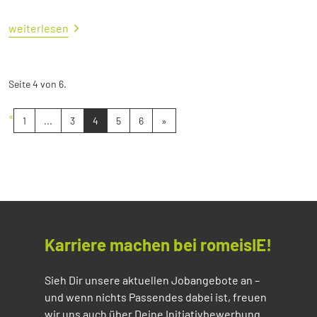
weiterlesen
Seite 4 von 6.
«
1
...
3
4
5
6
»
Karriere machen bei romeisIE!
Sieh Dir unsere aktuellen Jobangebote an –
und wenn nichts Passendes dabei ist, freuen
wir uns auch über Deine Initiativbewerbung.