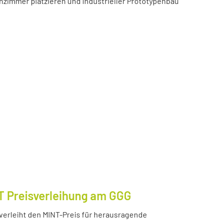
zimmer platzieren und industrieller Prototypenbau
T Preisverleihung am GGG
erleiht den MINT-Preis für herausragende