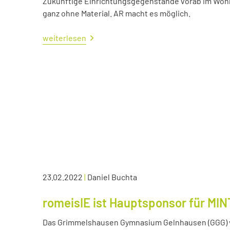
Zukünftige Einrichtungsgegenstände vorab im Wohn
ganz ohne Material. AR macht es möglich.
weiterlesen
23.02.2022
|
Daniel Buchta
romeisIE ist Hauptsponsor für MIN
Das Grimmelshausen Gymnasium Gelnhausen (GGG) v