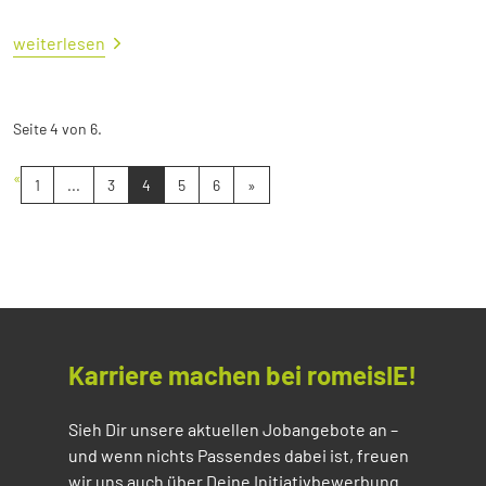
weiterlesen
Seite 4 von 6.
«
1
...
3
4
5
6
»
Karriere machen bei romeisIE!
Sieh Dir unsere aktuellen Jobangebote an –
und wenn nichts Passendes dabei ist, freuen
wir uns auch über Deine Initiativbewerbung.