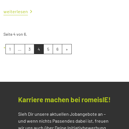
weiterlesen
Seite 4 von 6.
«
1
...
3
4
5
6
»
Karriere machen bei romeisIE!
Sieh Dir unsere aktuellen Jobangebote an –
und wenn nichts Passendes dabei ist, freuen
wir uns auch über Deine Initiativbewerbung.