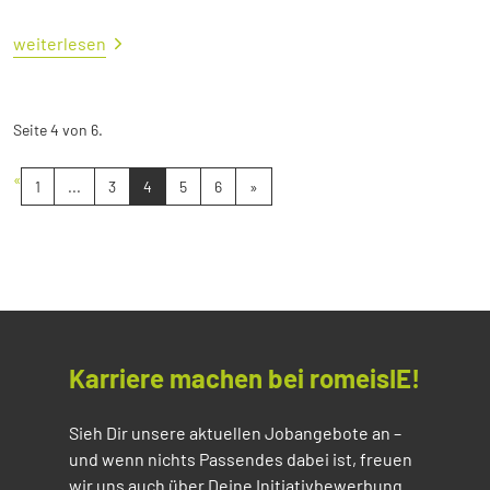
weiterlesen
Seite 4 von 6.
«
1
...
3
4
5
6
»
Karriere machen bei romeisIE!
Sieh Dir unsere aktuellen Jobangebote an –
und wenn nichts Passendes dabei ist, freuen
wir uns auch über Deine Initiativbewerbung.