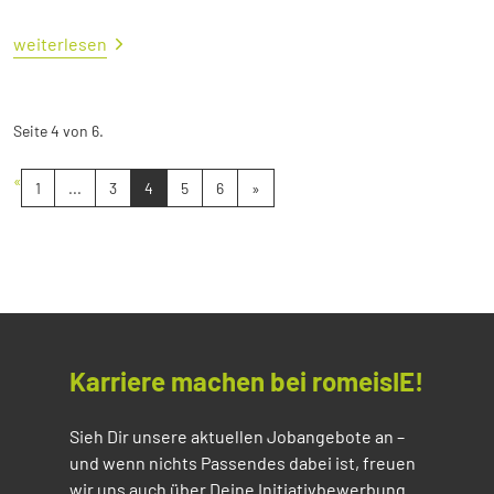
weiterlesen
Seite 4 von 6.
«
1
...
3
4
5
6
»
Karriere machen bei romeisIE!
Sieh Dir unsere aktuellen Jobangebote an –
und wenn nichts Passendes dabei ist, freuen
wir uns auch über Deine Initiativbewerbung.