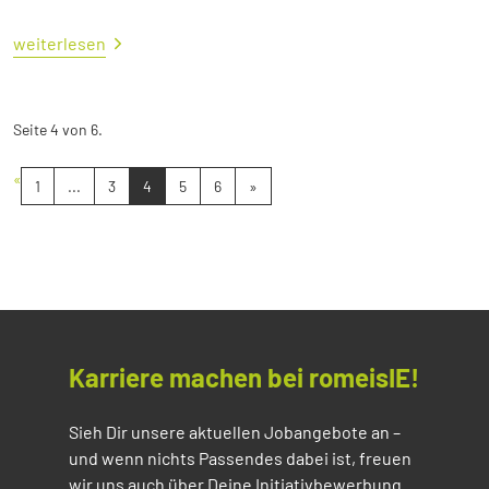
weiterlesen
Seite 4 von 6.
«
1
...
3
4
5
6
»
Karriere machen bei romeisIE!
Sieh Dir unsere aktuellen Jobangebote an –
und wenn nichts Passendes dabei ist, freuen
wir uns auch über Deine Initiativbewerbung.