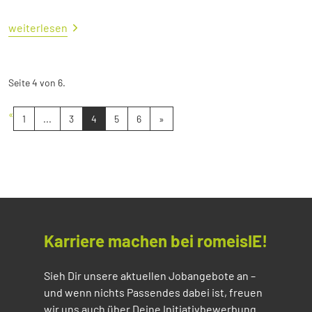
weiterlesen
Seite 4 von 6.
«
1
...
3
4
5
6
»
Karriere machen bei romeisIE!
Sieh Dir unsere aktuellen Jobangebote an –
und wenn nichts Passendes dabei ist, freuen
wir uns auch über Deine Initiativbewerbung.