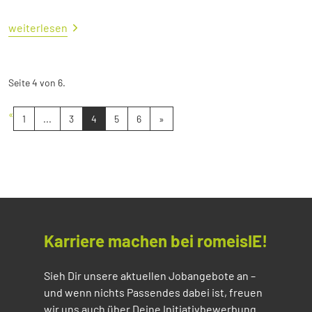
weiterlesen
Seite 4 von 6.
«
1
...
3
4
5
6
»
Karriere machen bei romeisIE!
Sieh Dir unsere aktuellen Jobangebote an –
und wenn nichts Passendes dabei ist, freuen
wir uns auch über Deine Initiativbewerbung.