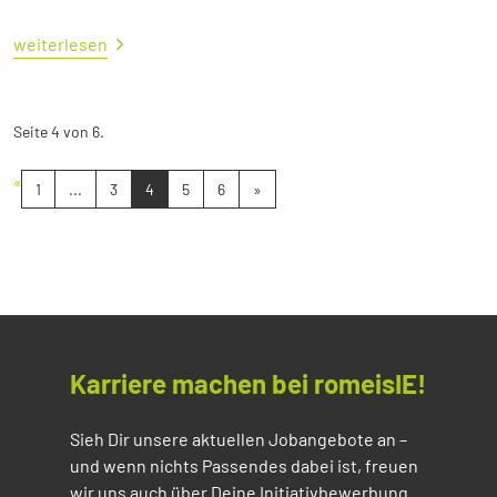
weiterlesen
Seite 4 von 6.
«
1
...
3
4
5
6
»
Karriere machen bei romeisIE!
Sieh Dir unsere aktuellen Jobangebote an –
und wenn nichts Passendes dabei ist, freuen
wir uns auch über Deine Initiativbewerbung.