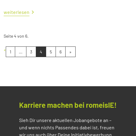
weiterlesen
Seite 4 von 6.
«
1
...
3
4
5
6
»
Karriere machen bei romeisIE!
Sieh Dir unsere aktuellen Jobangebote an –
und wenn nichts Passendes dabei ist, freuen
wir uns auch über Deine Initiativbewerbung.