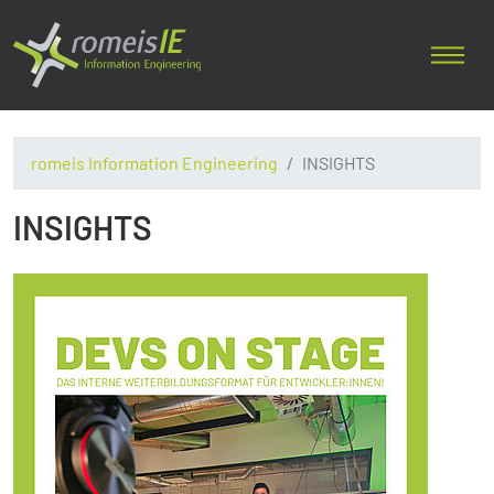
romeis Information Engineering
INSIGHTS
INSIGHTS