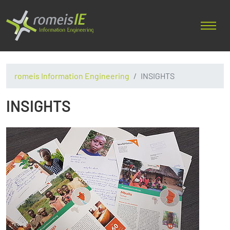
romeis Information Engineering
INSIGHTS
INSIGHTS