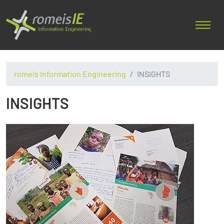
romeis Information Engineering
INSIGHTS
INSIGHTS