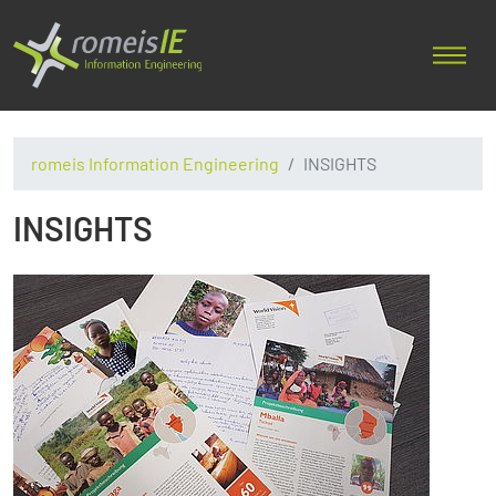
romeis Information Engineering
INSIGHTS
INSIGHTS