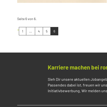
Seite 6 von 6.
«
1
...
4
5
6
Karriere machen bei ro
Sieh Dir unsere aktuellen Jobangeb
Passendes dabei ist, freuen wir un
Initiativbewerbung. Wir melden uns