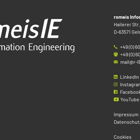
romeis Inf
Hailerer Str.
D-63571 Gel
+49 (0) 6
+49 (0) 6
mail@r-I
LinkedIn
Instagra
Faceboo
YouTube
Impressum
Datenschut
Cookies