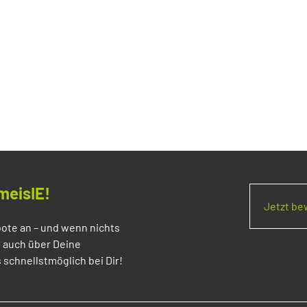
meisIE!
Jetzt b
ote an – und wenn nichts
s auch über Deine
 schnellstmöglich bei Dir!