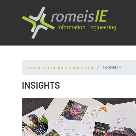
romeis Information Engineering
INSIGHTS
INSIGHTS