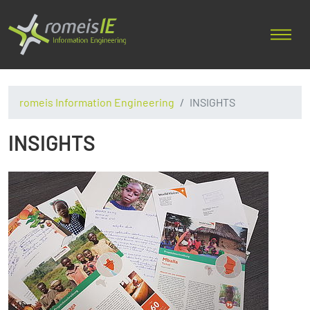
romeis Information Engineering
INSIGHTS
INSIGHTS