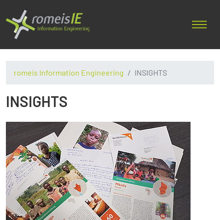
romeis Information Engineering
INSIGHTS
INSIGHTS