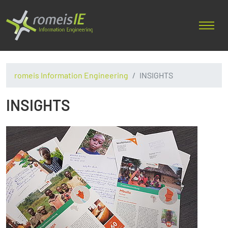
romeis Information Engineering
INSIGHTS
INSIGHTS