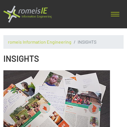
romeis Information Engineering
INSIGHTS
INSIGHTS