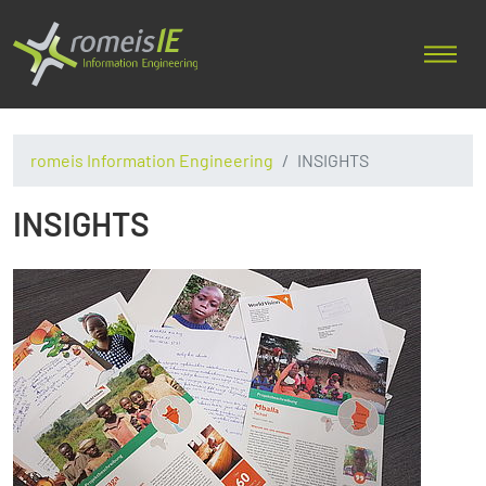
romeis Information Engineering
INSIGHTS
INSIGHTS