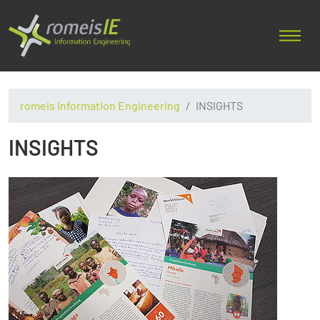
romeis Information Engineering
INSIGHTS
INSIGHTS