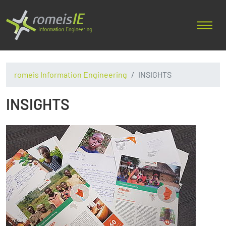
romeis Information Engineering
INSIGHTS
INSIGHTS