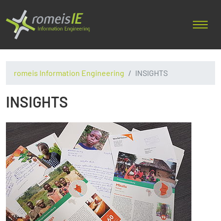
romeis Information Engineering
INSIGHTS
INSIGHTS