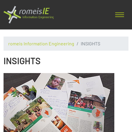
romeis Information Engineering
INSIGHTS
INSIGHTS