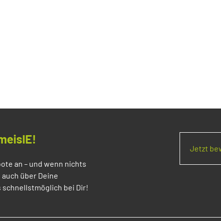
meisIE!
Jetzt b
ote an – und wenn nichts
s auch über Deine
 schnellstmöglich bei Dir!