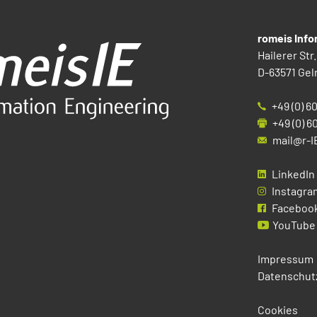
romeis Inf
Hailerer Str.
D-63571 Gel
+49 (0) 6
+49 (0) 6
mail@r-I
LinkedIn
Instagra
Faceboo
YouTube
Impressum
Datenschut
Cookies