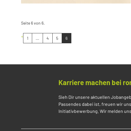
Seite 6 von 6.
«
1
...
4
5
6
Karriere machen bei ro
Sieh Dir unsere aktuellen Jobangeb
Passendes dabei ist, freuen wir un
Initiativbewerbung. Wir melden uns