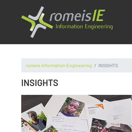
romeis Information Engineering
INSIGHTS
INSIGHTS