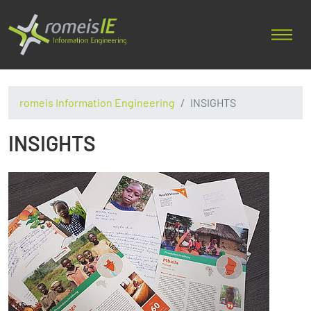
romeis Information Engineering
INSIGHTS
INSIGHTS