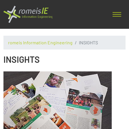
romeis Information Engineering
INSIGHTS
INSIGHTS