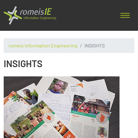
romeis Information Engineering
INSIGHTS
INSIGHTS