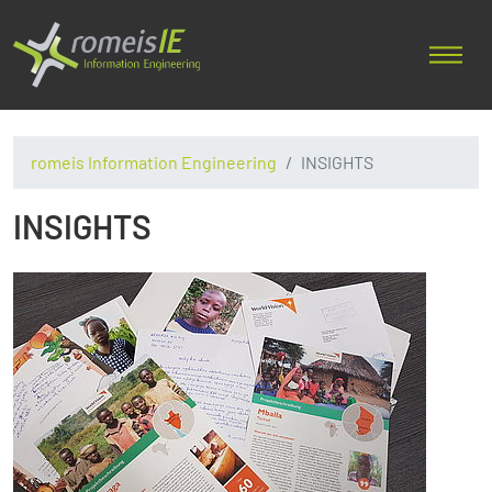
romeis Information Engineering
INSIGHTS
INSIGHTS