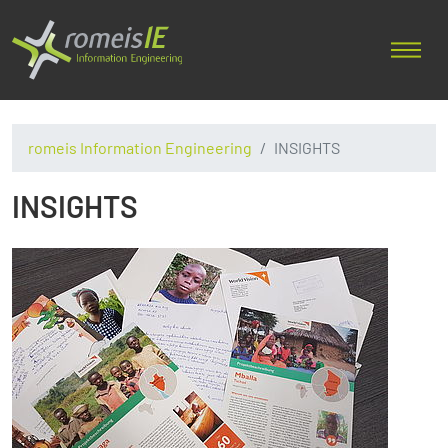
romeis Information Engineering
INSIGHTS
INSIGHTS