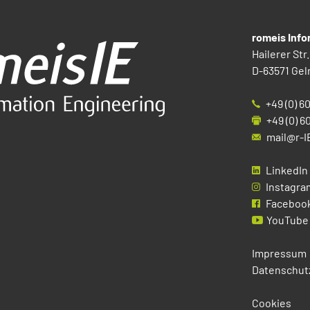
romeis Inf
Hailerer Str.
D-63571 Gel
+49 (0) 6
+49 (0) 6
mail@r-I
LinkedIn
Instagra
Faceboo
YouTube
Impressum
Datenschut
Cookies