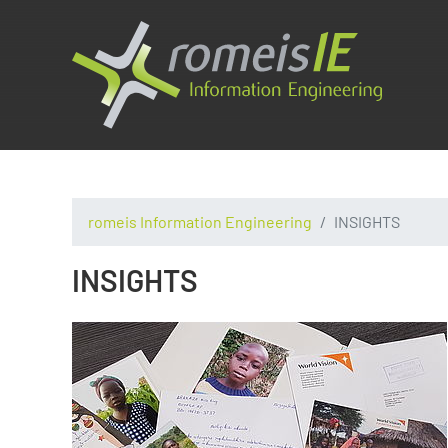
romeis Information Engineering
INSIGHTS
INSIGHTS