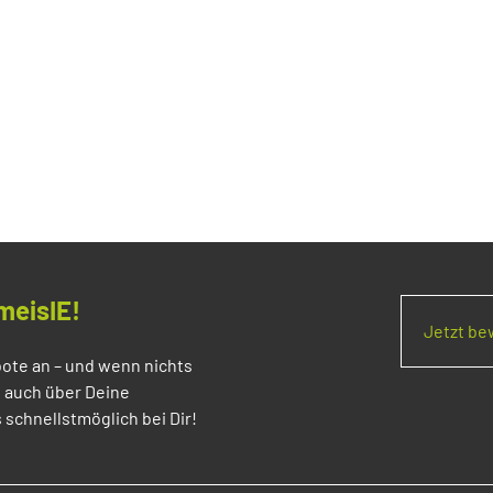
meisIE!
Jetzt b
ote an – und wenn nichts
s auch über Deine
 schnellstmöglich bei Dir!