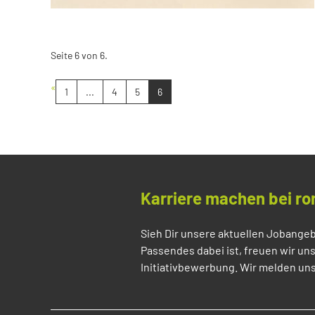
Seite 6 von 6.
«
1
...
4
5
6
Karriere machen bei ro
Sieh Dir unsere aktuellen Jobangeb
Passendes dabei ist, freuen wir un
Initiativbewerbung. Wir melden uns