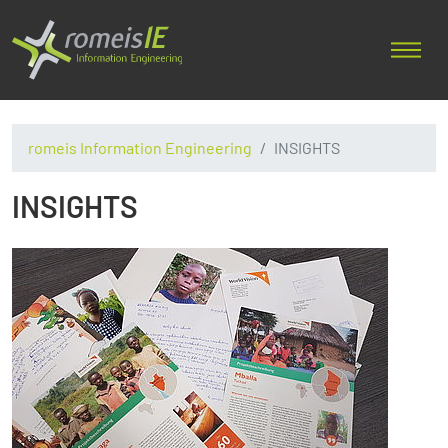
romeis Information Engineering
INSIGHTS
INSIGHTS